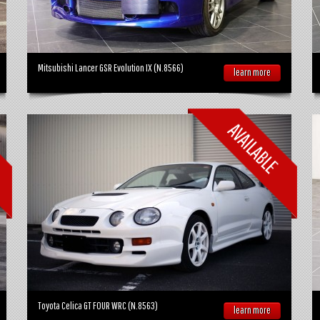
Mitsubishi Lancer GSR Evolution IX (N.8566)
learn more
Toyota Celica GT FOUR WRC (N.8563)
learn more