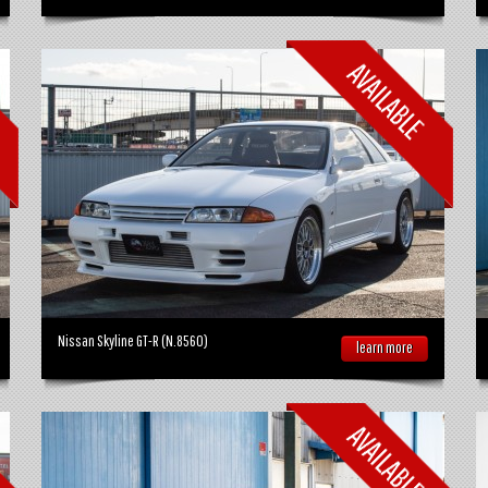
Nissan Skyline GT-R (N.8560)
learn more