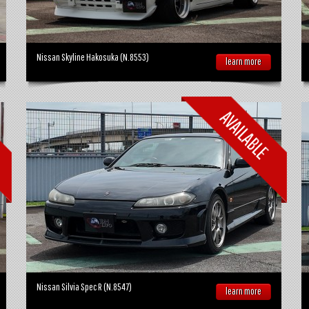
Nissan Skyline Hakosuka (N.8553)
learn more
Nissan Silvia Spec R (N.8547)
learn more