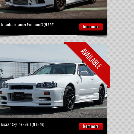
Mitsubishi Lancer Evolution IX (N.8551)
learn more
Nissan Skyline 25GTT (N.8546)
learn more