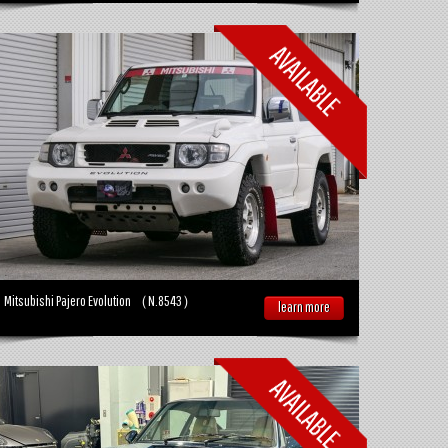
Mitsubishi Pajero Evolution （N.8543）
learn more