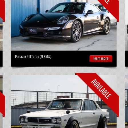
Porsche 911 Turbo (N.8557)
learn more