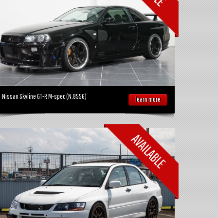
Nissan Skyline GT-R M-spec (N.8556)
learn more