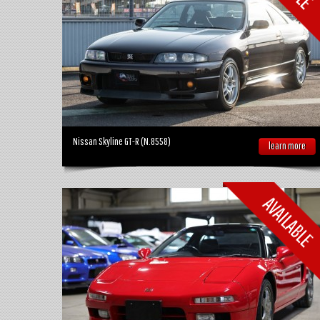
Nissan Skyline GT-R (N.8558)
learn more