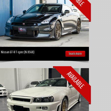
Nissan GT-R T-spec (N.8568)
learn more