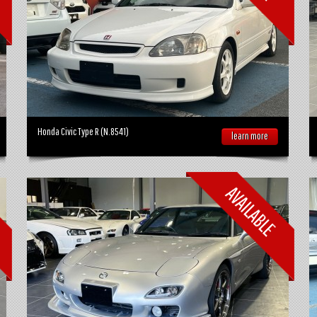
Honda Civic Type R (N.8541)
learn more