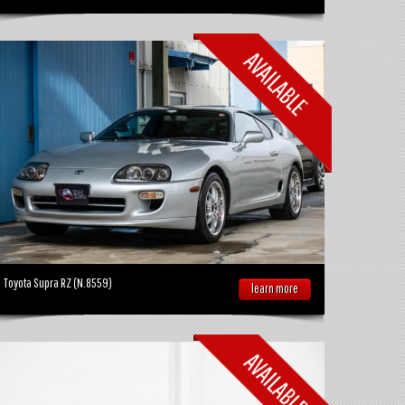
Toyota Supra RZ (N.8559)
learn more