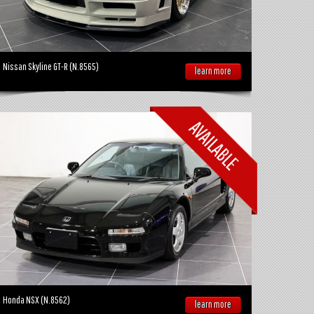
Nissan Skyline GT-R (N.8565)
learn more
Honda NSX (N.8562)
learn more