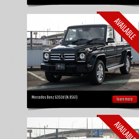
Mercedes Benz G350d (N.8561)
learn more