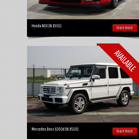
Honda NSX (N.8555)
learn more
Mercedes Benz G350d (N.8550)
learn more