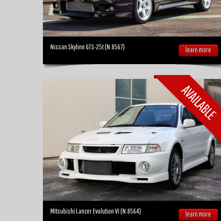
Nissan Skyline GTS-25t (N.8567)
learn more
MItsubishi Lancer Evolution VI (N.8564)
learn more